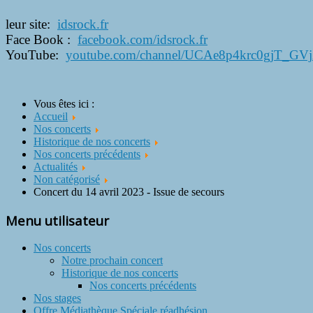
leur site:
idsrock.fr
Face Book :
facebook.com/idsrock.fr
YouTube:
youtube.com/channel/UCAe8p4krc0gjT_GV
Vous êtes ici :
Accueil
Nos concerts
Historique de nos concerts
Nos concerts précédents
Actualités
Non catégorisé
Concert du 14 avril 2023 - Issue de secours
Menu utilisateur
Nos concerts
Notre prochain concert
Historique de nos concerts
Nos concerts précédents
Nos stages
Offre Médiathèque Spéciale réadhésion.