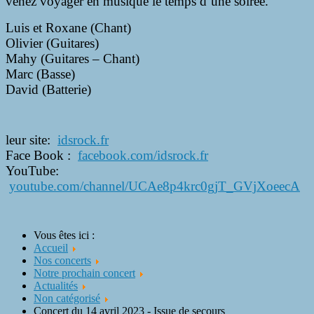
venez voyager en musique le temps d’une soirée.
Luis et Roxane (Chant)
Olivier (Guitares)
Mahy (Guitares – Chant)
Marc (Basse)
David (Batterie)
leur site:
idsrock.fr
Face Book :
facebook.com/idsrock.fr
YouTube:
youtube.com/channel/UCAe8p4krc0gjT_GVjXoeecA
Vous êtes ici :
Accueil
Nos concerts
Notre prochain concert
Actualités
Non catégorisé
Concert du 14 avril 2023 - Issue de secours